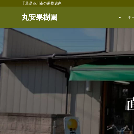
千葉県市川市の果樹農家
丸安果樹園
ホ